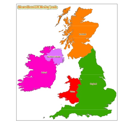
M
o
v
e
r
s
B
o
o
s
t
-
U
K
M
o
v
i
n
g
L
e
a
d
s
S
c
o
t
l
a
n
d
N
o
r
t
h
e
r
n
I
r
e
l
a
n
d
I
r
e
l
a
n
d
E
n
g
l
a
n
d
W
a
l
e
s